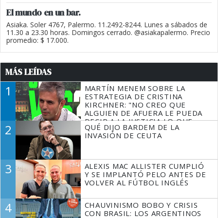
El mundo en un bar.
Asiaka. Soler 4767, Palermo. 11.2492-8244. Lunes a sábados de
11.30 a 23.30 horas. Domingos cerrado. @asiakapalermo. Precio
promedio: $ 17.000.
MÁS LEÍDAS
1
MARTÍN MENEM SOBRE LA
ESTRATEGIA DE CRISTINA
KIRCHNER: "NO CREO QUE
ALGUIEN DE AFUERA LE PUEDA
DECIR A LA JUSTICIA LO QUE
2
QUÉ DIJO BARDEM DE LA
TIENE QUE HACER"
INVASIÓN DE CEUTA
3
ALEXIS MAC ALLISTER CUMPLIÓ
Y SE IMPLANTÓ PELO ANTES DE
VOLVER AL FÚTBOL INGLÉS
4
CHAUVINISMO BOBO Y CRISIS
CON BRASIL: LOS ARGENTINOS