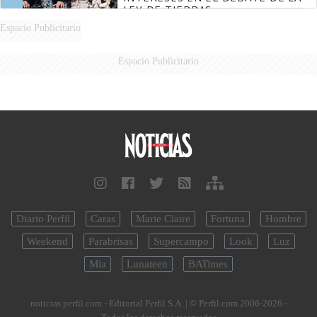
LEY DE TIERRAS
Espacio Publicitario
Espacio Publicitario
Diario Perfil
Caras
Marie Claire
Fortuna
Hombre
Weekend
Parabrisas
Supercampo
Look
Luz
Mía
Lunateen
BATimes
noticias.perfil.com - Editorial Perfil S.A.
| © Perfil.com 2006-2026 -