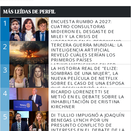
MÁS LEÍDAS DE PERFIL
1
ENCUESTA RUMBO A 2027:
CUATRO CONSULTORAS
MIDIERON EL DESGASTE DE
MILEI Y LA CRISIS DE
LIDERAZGO EN EL PERONISMO
2
TERCERA GUERRA MUNDIAL: LA
INTELIGENCIA ARTIFICIAL
REVELÓ CUÁLES SERÍAN LOS
PRIMEROS PAÍSES
LATINOAMERICANOS EN SER
3
LA HISTORIA REAL DE "ELIZE:
DERROTADOS
SOMBRAS DE UNA MUJER", LA
NUEVA PELÍCULA DE NETFLIX
SOBRE EL CASO DE UNA ESPOSA
QUE DESCUARTIZÓ A SU
4
RICARDO LORENZETTI SE
MARIDO
METIÓ EN EL DEBATE SOBRE LA
INHABILITACIÓN DE CRISTINA
KIRCHNER
5
DI TULLIO IMPUGNÓ A JOAQUÍN
BENEGAS LYNCH POR UN
PRESUNTO CONFLICTO DE
INTERESES EN EL DEBATE DE LA