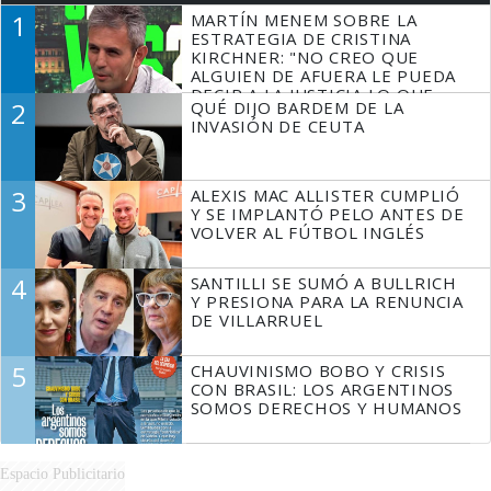
1
MARTÍN MENEM SOBRE LA
ESTRATEGIA DE CRISTINA
KIRCHNER: "NO CREO QUE
ALGUIEN DE AFUERA LE PUEDA
DECIR A LA JUSTICIA LO QUE
2
QUÉ DIJO BARDEM DE LA
TIENE QUE HACER"
INVASIÓN DE CEUTA
3
ALEXIS MAC ALLISTER CUMPLIÓ
Y SE IMPLANTÓ PELO ANTES DE
VOLVER AL FÚTBOL INGLÉS
4
SANTILLI SE SUMÓ A BULLRICH
Y PRESIONA PARA LA RENUNCIA
DE VILLARRUEL
5
CHAUVINISMO BOBO Y CRISIS
CON BRASIL: LOS ARGENTINOS
SOMOS DERECHOS Y HUMANOS
Espacio Publicitario