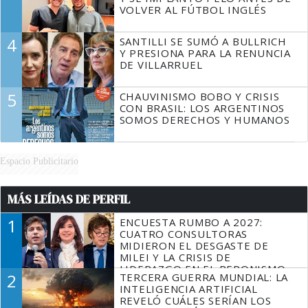
VOLVER AL FÚTBOL INGLÉS
4
SANTILLI SE SUMÓ A BULLRICH
Y PRESIONA PARA LA RENUNCIA
DE VILLARRUEL
5
CHAUVINISMO BOBO Y CRISIS
CON BRASIL: LOS ARGENTINOS
SOMOS DERECHOS Y HUMANOS
Espacio Publicitario
MÁS LEÍDAS DE PERFIL
1
ENCUESTA RUMBO A 2027:
CUATRO CONSULTORAS
MIDIERON EL DESGASTE DE
MILEI Y LA CRISIS DE
LIDERAZGO EN EL PERONISMO
2
TERCERA GUERRA MUNDIAL: LA
INTELIGENCIA ARTIFICIAL
REVELÓ CUÁLES SERÍAN LOS