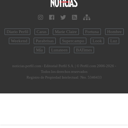
Diario Perfil
Caras
Marie Claire
Fortuna
Hombre
Weekend
Parabrisas
Supercampo
Look
Luz
Mía
Lunateen
BATimes
noticias.perfil.com - Editorial Perfil S.A.
| © Perfil.com 2006-2026 -
Todos los derechos reservados
Registro de Propiedad Intelectual: Nro. 5346433