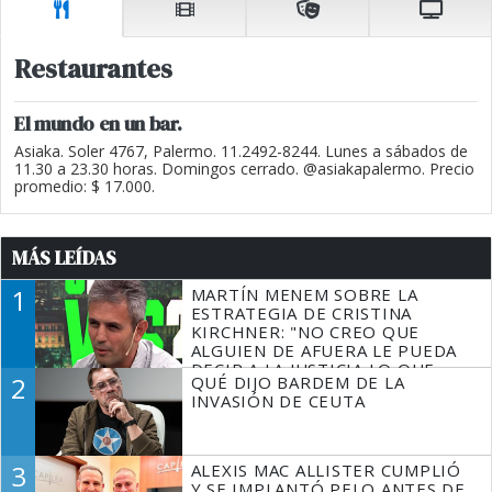
Restaurantes
El mundo en un bar.
Asiaka. Soler 4767, Palermo. 11.2492-8244. Lunes a sábados de
11.30 a 23.30 horas. Domingos cerrado. @asiakapalermo. Precio
promedio: $ 17.000.
MÁS LEÍDAS
1
MARTÍN MENEM SOBRE LA
ESTRATEGIA DE CRISTINA
KIRCHNER: "NO CREO QUE
ALGUIEN DE AFUERA LE PUEDA
DECIR A LA JUSTICIA LO QUE
2
QUÉ DIJO BARDEM DE LA
TIENE QUE HACER"
INVASIÓN DE CEUTA
3
ALEXIS MAC ALLISTER CUMPLIÓ
Y SE IMPLANTÓ PELO ANTES DE