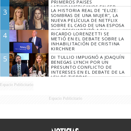
PRIMEROS PAÍSES
LATINOAMERICANOS EN SER
3
LA HISTORIA REAL DE "ELIZE:
DERROTADOS
SOMBRAS DE UNA MUJER", LA
NUEVA PELÍCULA DE NETFLIX
SOBRE EL CASO DE UNA ESPOSA
QUE DESCUARTIZÓ A SU
4
RICARDO LORENZETTI SE
MARIDO
METIÓ EN EL DEBATE SOBRE LA
INHABILITACIÓN DE CRISTINA
KIRCHNER
5
DI TULLIO IMPUGNÓ A JOAQUÍN
BENEGAS LYNCH POR UN
PRESUNTO CONFLICTO DE
INTERESES EN EL DEBATE DE LA
LEY DE TIERRAS
Espacio Publicitario
Espacio Publicitario