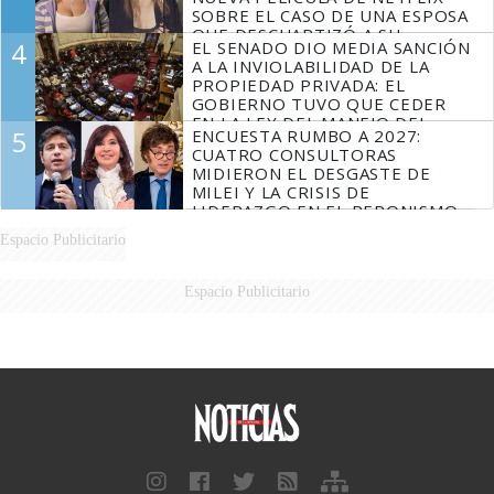
SOBRE EL CASO DE UNA ESPOSA
QUE DESCUARTIZÓ A SU
4
EL SENADO DIO MEDIA SANCIÓN
MARIDO
A LA INVIOLABILIDAD DE LA
PROPIEDAD PRIVADA: EL
GOBIERNO TUVO QUE CEDER
EN LA LEY DEL MANEJO DEL
5
ENCUESTA RUMBO A 2027:
FUEGO
CUATRO CONSULTORAS
MIDIERON EL DESGASTE DE
MILEI Y LA CRISIS DE
LIDERAZGO EN EL PERONISMO
Espacio Publicitario
Espacio Publicitario