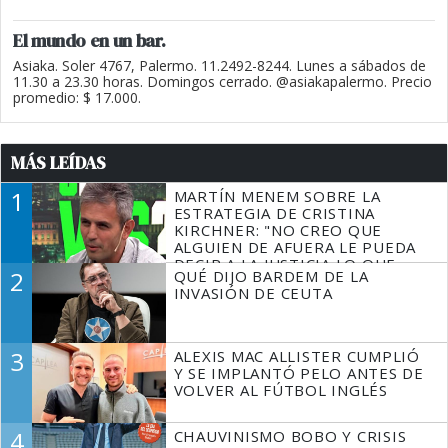
El mundo en un bar.
Asiaka. Soler 4767, Palermo. 11.2492-8244. Lunes a sábados de
11.30 a 23.30 horas. Domingos cerrado. @asiakapalermo. Precio
promedio: $ 17.000.
MÁS LEÍDAS
1
MARTÍN MENEM SOBRE LA
ESTRATEGIA DE CRISTINA
KIRCHNER: "NO CREO QUE
ALGUIEN DE AFUERA LE PUEDA
DECIR A LA JUSTICIA LO QUE
2
QUÉ DIJO BARDEM DE LA
TIENE QUE HACER"
INVASIÓN DE CEUTA
3
ALEXIS MAC ALLISTER CUMPLIÓ
Y SE IMPLANTÓ PELO ANTES DE
VOLVER AL FÚTBOL INGLÉS
4
CHAUVINISMO BOBO Y CRISIS