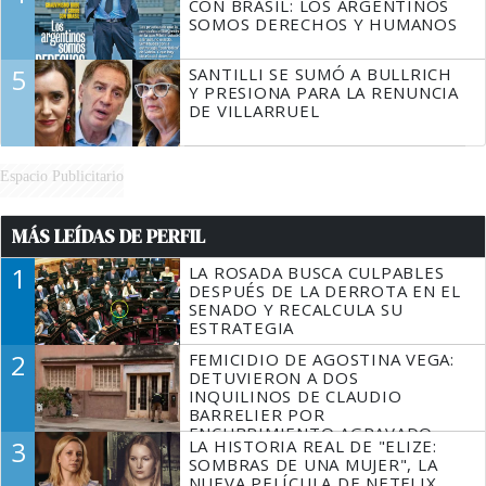
CON BRASIL: LOS ARGENTINOS
SOMOS DERECHOS Y HUMANOS
5
SANTILLI SE SUMÓ A BULLRICH
Y PRESIONA PARA LA RENUNCIA
DE VILLARRUEL
Espacio Publicitario
MÁS LEÍDAS DE PERFIL
1
LA ROSADA BUSCA CULPABLES
DESPUÉS DE LA DERROTA EN EL
SENADO Y RECALCULA SU
ESTRATEGIA
2
FEMICIDIO DE AGOSTINA VEGA:
DETUVIERON A DOS
INQUILINOS DE CLAUDIO
BARRELIER POR
ENCUBRIMIENTO AGRAVADO
3
LA HISTORIA REAL DE "ELIZE:
SOMBRAS DE UNA MUJER", LA
NUEVA PELÍCULA DE NETFLIX