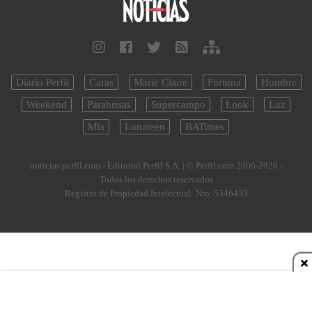
Diario Perfil
Caras
Marie Claire
Fortuna
Hombre
Weekend
Parabrisas
Supercampo
Look
Luz
Mía
Lunateen
BATimes
noticias.perfil.com - Editorial Perfil S.A.
| © Perfil.com 2006-2026 -
Todos los derechos reservados
Registro de Propiedad Intelectual: Nro. 5346433