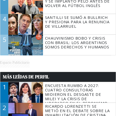
Y SE IMPLANTÓ PELO ANTES DE
VOLVER AL FÚTBOL INGLÉS
4
SANTILLI SE SUMÓ A BULLRICH
Y PRESIONA PARA LA RENUNCIA
DE VILLARRUEL
5
CHAUVINISMO BOBO Y CRISIS
CON BRASIL: LOS ARGENTINOS
SOMOS DERECHOS Y HUMANOS
Espacio Publicitario
MÁS LEÍDAS DE PERFIL
1
ENCUESTA RUMBO A 2027:
CUATRO CONSULTORAS
MIDIERON EL DESGASTE DE
MILEI Y LA CRISIS DE
LIDERAZGO EN EL PERONISMO
2
RICARDO LORENZETTI SE
METIÓ EN EL DEBATE SOBRE LA
INHABILITACIÓN DE CRISTINA