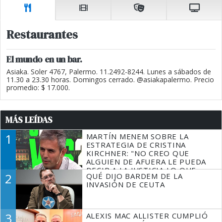
Restaurantes
El mundo en un bar.
Asiaka. Soler 4767, Palermo. 11.2492-8244. Lunes a sábados de
11.30 a 23.30 horas. Domingos cerrado. @asiakapalermo. Precio
promedio: $ 17.000.
MÁS LEÍDAS
1
MARTÍN MENEM SOBRE LA
ESTRATEGIA DE CRISTINA
KIRCHNER: "NO CREO QUE
ALGUIEN DE AFUERA LE PUEDA
DECIR A LA JUSTICIA LO QUE
2
QUÉ DIJO BARDEM DE LA
TIENE QUE HACER"
INVASIÓN DE CEUTA
3
ALEXIS MAC ALLISTER CUMPLIÓ