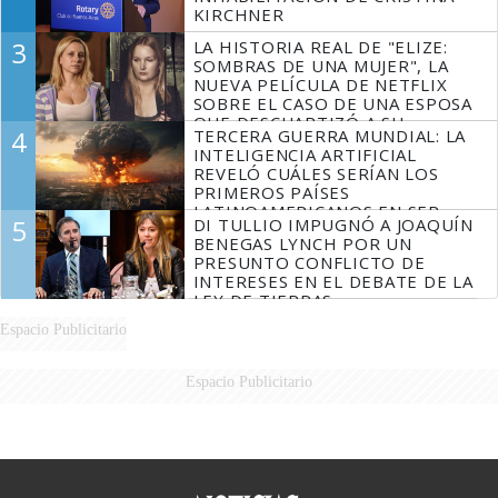
KIRCHNER
3
LA HISTORIA REAL DE "ELIZE:
SOMBRAS DE UNA MUJER", LA
NUEVA PELÍCULA DE NETFLIX
SOBRE EL CASO DE UNA ESPOSA
QUE DESCUARTIZÓ A SU
4
TERCERA GUERRA MUNDIAL: LA
MARIDO
INTELIGENCIA ARTIFICIAL
REVELÓ CUÁLES SERÍAN LOS
PRIMEROS PAÍSES
LATINOAMERICANOS EN SER
5
DI TULLIO IMPUGNÓ A JOAQUÍN
DERROTADOS
BENEGAS LYNCH POR UN
PRESUNTO CONFLICTO DE
INTERESES EN EL DEBATE DE LA
LEY DE TIERRAS
Espacio Publicitario
Espacio Publicitario