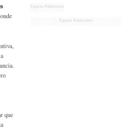
as
Espacio Publicitario
donde
Espacio Publicitario
ntiva,
 a
ancia.
ero
r que
za