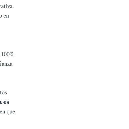
ativa.
o en
oy 100%
fianza
tos
a es
ien que