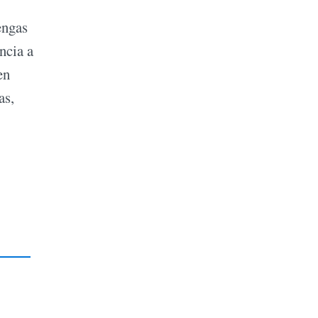
engas
ncia a
en
as,