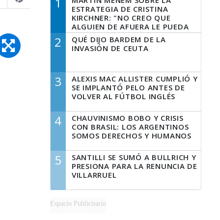
1
MARTÍN MENEM SOBRE LA
ESTRATEGIA DE CRISTINA
KIRCHNER: "NO CREO QUE
ALGUIEN DE AFUERA LE PUEDA
DECIR A LA JUSTICIA LO QUE
2
QUÉ DIJO BARDEM DE LA
TIENE QUE HACER"
INVASIÓN DE CEUTA
3
ALEXIS MAC ALLISTER CUMPLIÓ Y
SE IMPLANTÓ PELO ANTES DE
VOLVER AL FÚTBOL INGLÉS
4
CHAUVINISMO BOBO Y CRISIS
CON BRASIL: LOS ARGENTINOS
SOMOS DERECHOS Y HUMANOS
5
SANTILLI SE SUMÓ A BULLRICH Y
PRESIONA PARA LA RENUNCIA DE
VILLARRUEL
Espacio Publicitario