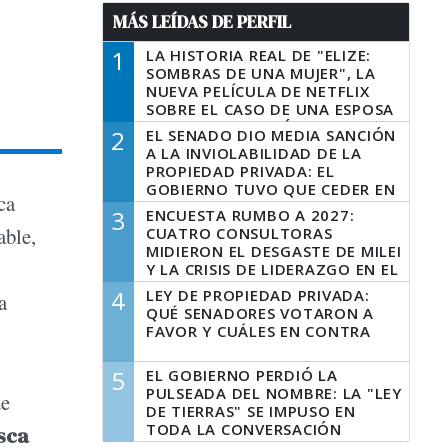
MÁS LEÍDAS DE PERFIL
1
LA HISTORIA REAL DE "ELIZE:
SOMBRAS DE UNA MUJER", LA
NUEVA PELÍCULA DE NETFLIX
SOBRE EL CASO DE UNA ESPOSA
QUE DESCUARTIZÓ A SU
2
EL SENADO DIO MEDIA SANCIÓN
MARIDO
A LA INVIOLABILIDAD DE LA
PROPIEDAD PRIVADA: EL
GOBIERNO TUVO QUE CEDER EN
ca
LA LEY DEL MANEJO DEL FUEGO
3
ENCUESTA RUMBO A 2027:
able,
CUATRO CONSULTORAS
MIDIERON EL DESGASTE DE MILEI
Y LA CRISIS DE LIDERAZGO EN EL
PERONISMO
4
LEY DE PROPIEDAD PRIVADA:
a
QUÉ SENADORES VOTARON A
FAVOR Y CUÁLES EN CONTRA
5
EL GOBIERNO PERDIÓ LA
PULSEADA DEL NOMBRE: LA "LEY
de
DE TIERRAS" SE IMPUSO EN
TODA LA CONVERSACIÓN
sca
DIGITAL