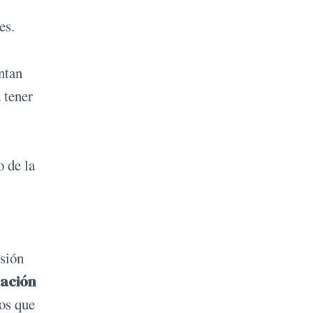
es.
ntan
 tener
o de la
esión
ación
os que