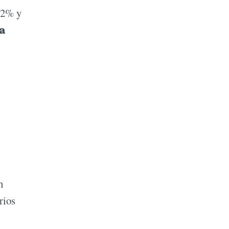
l 2% y
a
n
rios