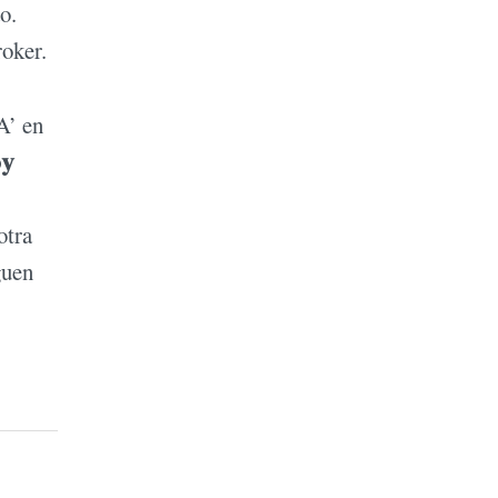
o.
roker.
A’ en
oy
otra
guen