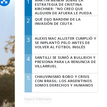
1
MARTÍN MENEM SOBRE LA
ESTRATEGIA DE CRISTINA
KIRCHNER: "NO CREO QUE
ALGUIEN DE AFUERA LE PUEDA
DECIR A LA JUSTICIA LO QUE
2
QUÉ DIJO BARDEM DE LA
TIENE QUE HACER"
INVASIÓN DE CEUTA
3
ALEXIS MAC ALLISTER CUMPLIÓ Y
SE IMPLANTÓ PELO ANTES DE
VOLVER AL FÚTBOL INGLÉS
4
SANTILLI SE SUMÓ A BULLRICH Y
PRESIONA PARA LA RENUNCIA DE
VILLARRUEL
5
CHAUVINISMO BOBO Y CRISIS
CON BRASIL: LOS ARGENTINOS
SOMOS DERECHOS Y HUMANOS
Espacio Publicitario