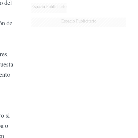
o del
Espacio Publicitario
Espacio Publicitario
ón de
res,
puesta
mento
o si
bajo
en