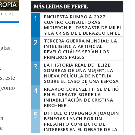
MÁS LEÍDAS DE PERFIL
HILE? |
1
ENCUESTA RUMBO A 2027:
CUATRO CONSULTORAS
MIDIERON EL DESGASTE DE MILEI
Y LA CRISIS DE LIDERAZGO EN EL
PERONISMO
2
TERCERA GUERRA MUNDIAL: LA
INTELIGENCIA ARTIFICIAL
glas,
REVELÓ CUÁLES SERÍAN LOS
PRIMEROS PAÍSES
LATINOAMERICANOS EN SER
3
LA HISTORIA REAL DE "ELIZE:
.
DERROTADOS
SOMBRAS DE UNA MUJER", LA
NUEVA PELÍCULA DE NETFLIX
, este
SOBRE EL CASO DE UNA ESPOSA
 (como
QUE DESCUARTIZÓ A SU
4
RICARDO LORENZETTI SE METIÓ
MARIDO
EN EL DEBATE SOBRE LA
INHABILITACIÓN DE CRISTINA
KIRCHNER
5
DI TULLIO IMPUGNÓ A JOAQUÍN
on
BENEGAS LYNCH POR UN
PRESUNTO CONFLICTO DE
ce
INTERESES EN EL DEBATE DE LA
LEY DE TIERRAS