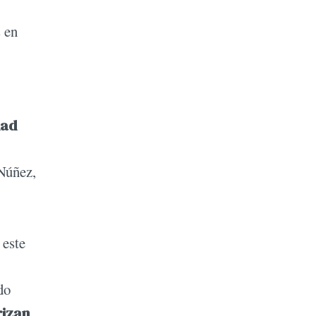
s en
dad
Núñez,
 este
do
rizan