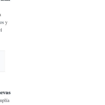
a
os y
el
uevas
mplía