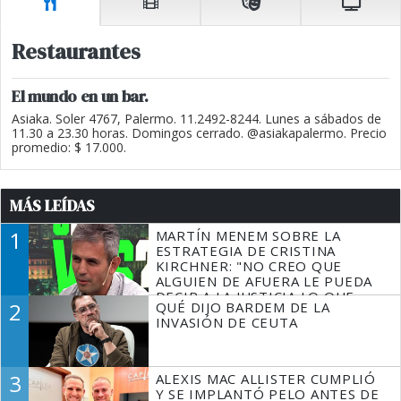
Restaurantes
El mundo en un bar.
Asiaka. Soler 4767, Palermo. 11.2492-8244. Lunes a sábados de
11.30 a 23.30 horas. Domingos cerrado. @asiakapalermo. Precio
promedio: $ 17.000.
MÁS LEÍDAS
1
MARTÍN MENEM SOBRE LA
ESTRATEGIA DE CRISTINA
KIRCHNER: "NO CREO QUE
ALGUIEN DE AFUERA LE PUEDA
DECIR A LA JUSTICIA LO QUE
2
QUÉ DIJO BARDEM DE LA
TIENE QUE HACER"
INVASIÓN DE CEUTA
3
ALEXIS MAC ALLISTER CUMPLIÓ
Y SE IMPLANTÓ PELO ANTES DE