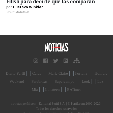
Eilish para decirle que las comparan
por
Gustavo Winkler
03-02-2026 06:44
Diario Perfil
Caras
Marie Claire
Fortuna
Hombre
Weekend
Parabrisas
Supercampo
Look
Luz
Mía
Lunateen
BATimes
noticias.perfil.com - Editorial Perfil S.A.
| © Perfil.com 2006-2026 -
Todos los derechos reservados