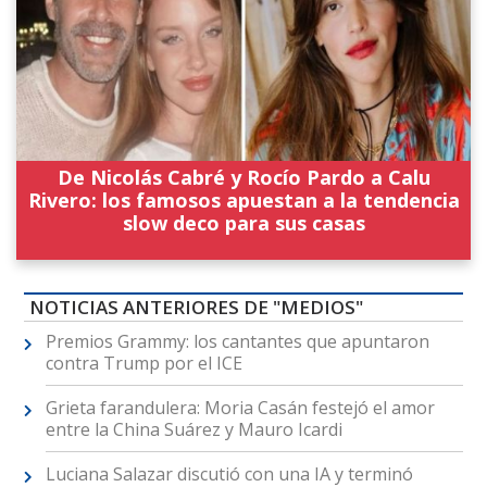
De Nicolás Cabré y Rocío Pardo a Calu
Rivero: los famosos apuestan a la tendencia
slow deco para sus casas
NOTICIAS ANTERIORES DE "MEDIOS"
Premios Grammy: los cantantes que apuntaron
contra Trump por el ICE
Grieta farandulera: Moria Casán festejó el amor
entre la China Suárez y Mauro Icardi
Luciana Salazar discutió con una IA y terminó