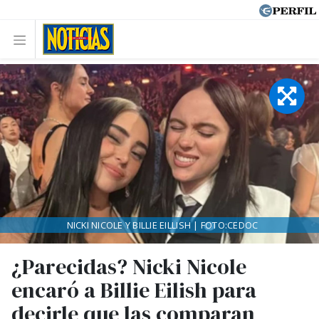
NICKI NICOLE Y BILLIE EILLISH | FOTO:CEDOC
¿Parecidas? Nicki Nicole
encaró a Billie Eilish para
decirle que las comparan