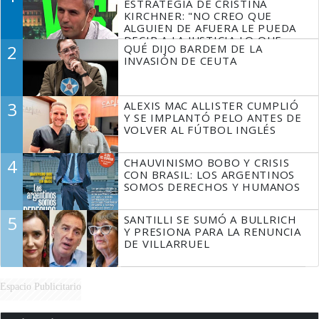
ESTRATEGIA DE CRISTINA
KIRCHNER: "NO CREO QUE
ALGUIEN DE AFUERA LE PUEDA
DECIR A LA JUSTICIA LO QUE
2
QUÉ DIJO BARDEM DE LA
TIENE QUE HACER"
INVASIÓN DE CEUTA
3
ALEXIS MAC ALLISTER CUMPLIÓ
Y SE IMPLANTÓ PELO ANTES DE
VOLVER AL FÚTBOL INGLÉS
4
CHAUVINISMO BOBO Y CRISIS
CON BRASIL: LOS ARGENTINOS
SOMOS DERECHOS Y HUMANOS
5
SANTILLI SE SUMÓ A BULLRICH
Y PRESIONA PARA LA RENUNCIA
DE VILLARRUEL
Espacio Publicitario