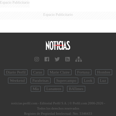
Espacio Publicitario
Espacio Publicitario
Diario Perfil
Caras
Marie Claire
Fortuna
Hombre
Weekend
Parabrisas
Supercampo
Look
Luz
Mía
Lunateen
BATimes
noticias.perfil.com - Editorial Perfil S.A.
| © Perfil.com 2006-2026 -
Todos los derechos reservados
Registro de Propiedad Intelectual: Nro. 5346433