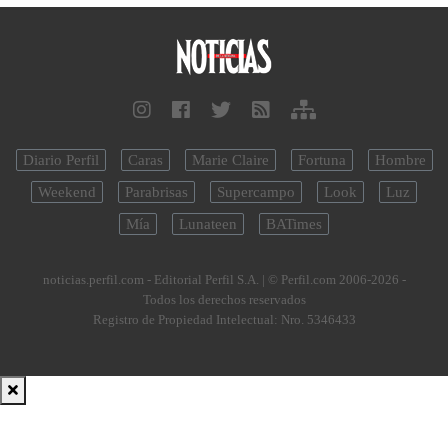
Diario Perfil
Caras
Marie Claire
Fortuna
Hombre
Weekend
Parabrisas
Supercampo
Look
Luz
Mía
Lunateen
BATimes
noticias.perfil.com - Editorial Perfil S.A.
| © Perfil.com 2006-2026 -
Todos los derechos reservados
Registro de Propiedad Intelectual: Nro. 5346433