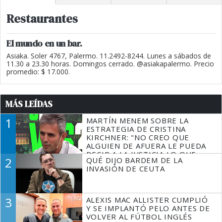
Restaurantes
El mundo en un bar.
Asiaka. Soler 4767, Palermo. 11.2492-8244. Lunes a sábados de
11.30 a 23.30 horas. Domingos cerrado. @asiakapalermo. Precio
promedio: $ 17.000.
MÁS LEÍDAS
1
MARTÍN MENEM SOBRE LA
ESTRATEGIA DE CRISTINA
KIRCHNER: "NO CREO QUE
ALGUIEN DE AFUERA LE PUEDA
DECIR A LA JUSTICIA LO QUE
2
QUÉ DIJO BARDEM DE LA
TIENE QUE HACER"
INVASIÓN DE CEUTA
3
ALEXIS MAC ALLISTER CUMPLIÓ
Y SE IMPLANTÓ PELO ANTES DE
VOLVER AL FÚTBOL INGLÉS