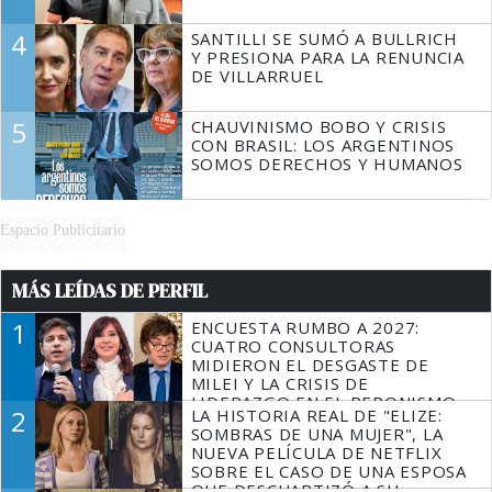
4
SANTILLI SE SUMÓ A BULLRICH
Y PRESIONA PARA LA RENUNCIA
DE VILLARRUEL
5
CHAUVINISMO BOBO Y CRISIS
CON BRASIL: LOS ARGENTINOS
SOMOS DERECHOS Y HUMANOS
Espacio Publicitario
MÁS LEÍDAS DE PERFIL
1
ENCUESTA RUMBO A 2027:
CUATRO CONSULTORAS
MIDIERON EL DESGASTE DE
MILEI Y LA CRISIS DE
LIDERAZGO EN EL PERONISMO
2
LA HISTORIA REAL DE "ELIZE:
SOMBRAS DE UNA MUJER", LA
NUEVA PELÍCULA DE NETFLIX
SOBRE EL CASO DE UNA ESPOSA
QUE DESCUARTIZÓ A SU