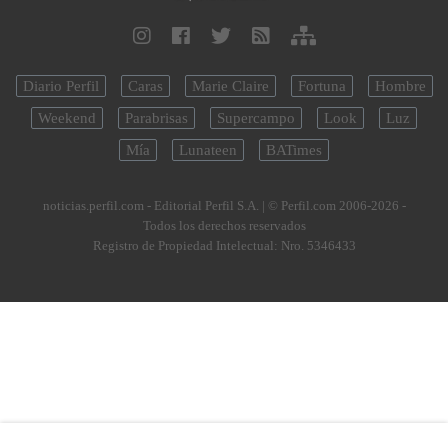
Diario Perfil
Caras
Marie Claire
Fortuna
Hombre
Weekend
Parabrisas
Supercampo
Look
Luz
Mía
Lunateen
BATimes
noticias.perfil.com - Editorial Perfil S.A.
| © Perfil.com 2006-2026 -
Todos los derechos reservados
Registro de Propiedad Intelectual: Nro. 5346433