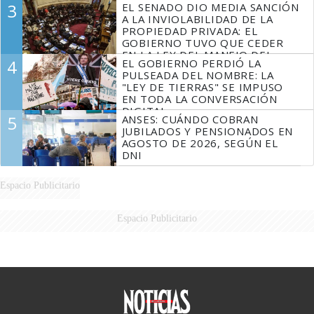
3
EL SENADO DIO MEDIA SANCIÓN
MARIDO
A LA INVIOLABILIDAD DE LA
PROPIEDAD PRIVADA: EL
GOBIERNO TUVO QUE CEDER
EN LA LEY DEL MANEJO DEL
4
EL GOBIERNO PERDIÓ LA
FUEGO
PULSEADA DEL NOMBRE: LA
"LEY DE TIERRAS" SE IMPUSO
EN TODA LA CONVERSACIÓN
DIGITAL
5
ANSES: CUÁNDO COBRAN
JUBILADOS Y PENSIONADOS EN
AGOSTO DE 2026, SEGÚN EL
DNI
Espacio Publicitario
Espacio Publicitario