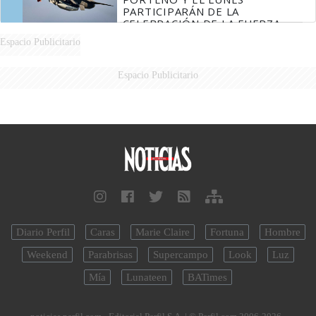
PARTICIPARÁN DE LA
CELEBRACIÓN DE LA FUERZA
AÉREA
Espacio Publicitario
Espacio Publicitario
Diario Perfil
Caras
Marie Claire
Fortuna
Hombre
Weekend
Parabrisas
Supercampo
Look
Luz
Mía
Lunateen
BATimes