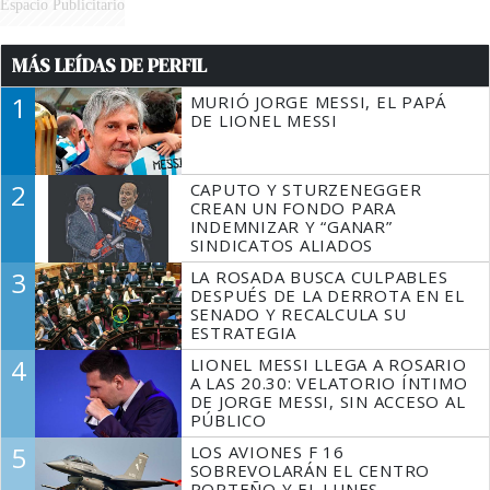
Espacio Publicitario
MÁS LEÍDAS DE PERFIL
1
MURIÓ JORGE MESSI, EL PAPÁ
DE LIONEL MESSI
2
CAPUTO Y STURZENEGGER
CREAN UN FONDO PARA
INDEMNIZAR Y “GANAR”
SINDICATOS ALIADOS
3
LA ROSADA BUSCA CULPABLES
DESPUÉS DE LA DERROTA EN EL
SENADO Y RECALCULA SU
ESTRATEGIA
4
LIONEL MESSI LLEGA A ROSARIO
A LAS 20.30: VELATORIO ÍNTIMO
DE JORGE MESSI, SIN ACCESO AL
PÚBLICO
5
LOS AVIONES F 16
SOBREVOLARÁN EL CENTRO
PORTEÑO Y EL LUNES