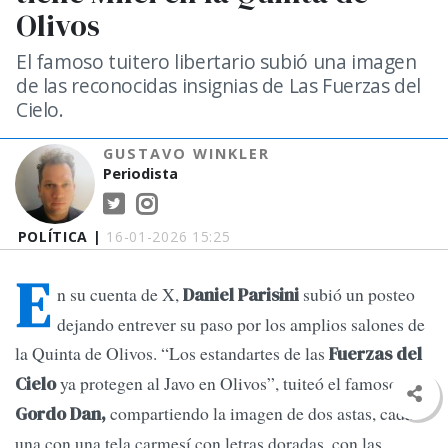
Olivos
El famoso tuitero libertario subió una imagen
de las reconocidas insignias de Las Fuerzas del
Cielo.
GUSTAVO WINKLER
Periodista
POLÍTICA |
16-01-2026 15:25
E
n su cuenta de X,
subió un posteo
Daniel Parisini
dejando entrever su paso por los amplios salones de
la Quinta de Olivos. “Los estandartes de las
Fuerzas del
ya protegen al Javo en Olivos”, tuiteó el famoso
Cielo
compartiendo la imagen de dos astas, cada
Gordo Dan,
una con una tela carmesí con letras doradas, con las