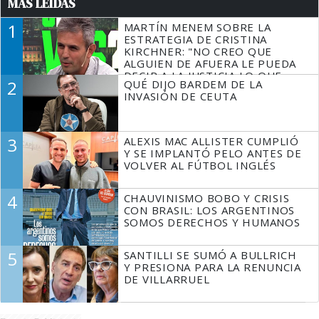
MÁS LEÍDAS
1
MARTÍN MENEM SOBRE LA
ESTRATEGIA DE CRISTINA
KIRCHNER: "NO CREO QUE
ALGUIEN DE AFUERA LE PUEDA
DECIR A LA JUSTICIA LO QUE
2
QUÉ DIJO BARDEM DE LA
TIENE QUE HACER"
INVASIÓN DE CEUTA
3
ALEXIS MAC ALLISTER CUMPLIÓ
Y SE IMPLANTÓ PELO ANTES DE
VOLVER AL FÚTBOL INGLÉS
4
CHAUVINISMO BOBO Y CRISIS
CON BRASIL: LOS ARGENTINOS
SOMOS DERECHOS Y HUMANOS
5
SANTILLI SE SUMÓ A BULLRICH
Y PRESIONA PARA LA RENUNCIA
DE VILLARRUEL