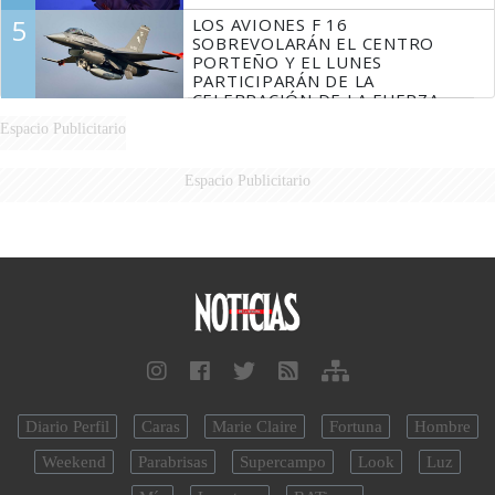
5
LOS AVIONES F 16
SOBREVOLARÁN EL CENTRO
PORTEÑO Y EL LUNES
PARTICIPARÁN DE LA
CELEBRACIÓN DE LA FUERZA
AÉREA
Espacio Publicitario
Espacio Publicitario
Diario Perfil
Caras
Marie Claire
Fortuna
Hombre
Weekend
Parabrisas
Supercampo
Look
Luz