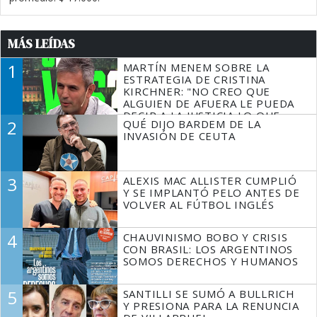
MÁS LEÍDAS
1
MARTÍN MENEM SOBRE LA
ESTRATEGIA DE CRISTINA
KIRCHNER: "NO CREO QUE
ALGUIEN DE AFUERA LE PUEDA
DECIR A LA JUSTICIA LO QUE
2
QUÉ DIJO BARDEM DE LA
TIENE QUE HACER"
INVASIÓN DE CEUTA
3
ALEXIS MAC ALLISTER CUMPLIÓ
Y SE IMPLANTÓ PELO ANTES DE
VOLVER AL FÚTBOL INGLÉS
4
CHAUVINISMO BOBO Y CRISIS
CON BRASIL: LOS ARGENTINOS
SOMOS DERECHOS Y HUMANOS
5
SANTILLI SE SUMÓ A BULLRICH
Y PRESIONA PARA LA RENUNCIA