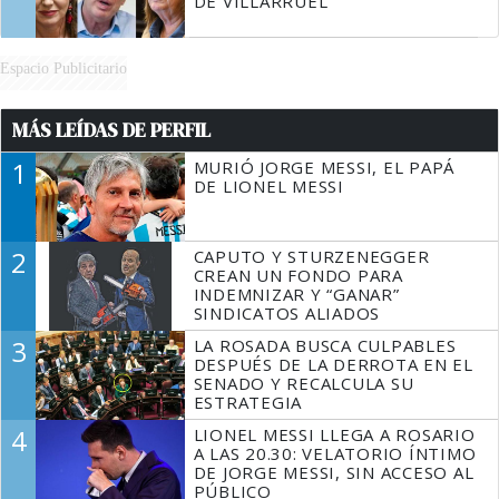
DE VILLARRUEL
Espacio Publicitario
MÁS LEÍDAS DE PERFIL
1
MURIÓ JORGE MESSI, EL PAPÁ
DE LIONEL MESSI
2
CAPUTO Y STURZENEGGER
CREAN UN FONDO PARA
INDEMNIZAR Y “GANAR”
SINDICATOS ALIADOS
3
LA ROSADA BUSCA CULPABLES
DESPUÉS DE LA DERROTA EN EL
SENADO Y RECALCULA SU
ESTRATEGIA
4
LIONEL MESSI LLEGA A ROSARIO
A LAS 20.30: VELATORIO ÍNTIMO
DE JORGE MESSI, SIN ACCESO AL
PÚBLICO