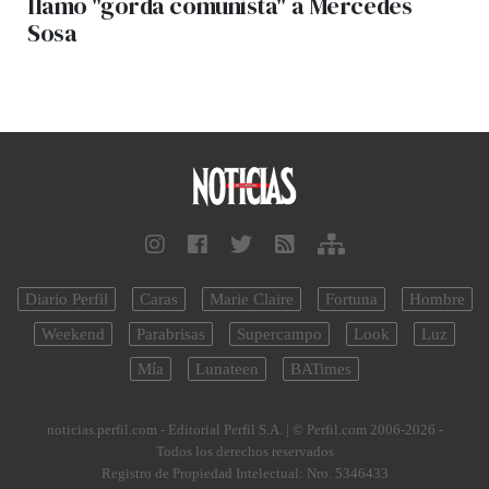
llamó "gorda comunista" a Mercedes
Sosa
Diario Perfil
Caras
Marie Claire
Fortuna
Hombre
Weekend
Parabrisas
Supercampo
Look
Luz
Mía
Lunateen
BATimes
noticias.perfil.com - Editorial Perfil S.A.
| © Perfil.com 2006-2026 -
Todos los derechos reservados
Registro de Propiedad Intelectual: Nro. 5346433