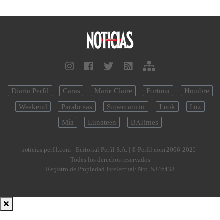
Diario Perfil
Caras
Marie Claire
Fortuna
Hombre
Weekend
Parabrisas
Supercampo
Look
Luz
Mía
Lunateen
BATimes
noticias.perfil.com - Editorial Perfil S.A.
| © Perfil.com 2006-2026 -
Todos los derechos reservados
Registro de Propiedad Intelectual: Nro. 5346433