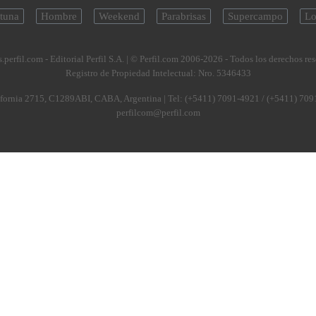
tuna
Hombre
Weekend
Parabrisas
Supercampo
Lo
.perfil.com - Editorial Perfil S.A.
| © Perfil.com 2006-2026 - Todos los derechos re
Registro de Propiedad Intelectual: Nro. 5346433
fornia 2715
,
C1289ABI
,
CABA, Argentina
| Tel:
(+5411) 7091-4921
/
(+5411) 709
perfilcom@perfil.com