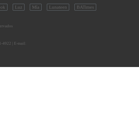
ok
Luz
Mía
Lunateen
BATimes
servados
1-4922
| E-mail: