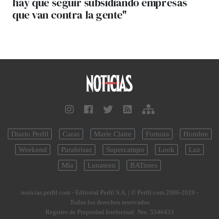
hay que seguir subsidiando empresas
que van contra la gente"
Diario Perfil
Caras
Marie Claire
Fortuna
Hombre
Weekend
Parabrisas
Supercampo
Look
Luz
Mía
Lunateen
BATimes
noticias.perfil.com - Editorial Perfil S.A.
| © Perfil.com 2006-2026 -
Todos los derechos reservados
Registro de Propiedad Intelectual: Nro. 5346433