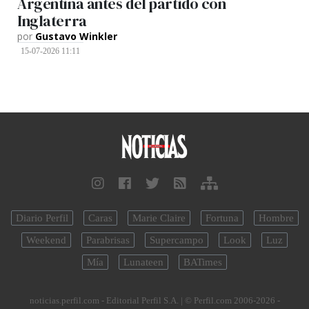
Argentina antes del partido con
Inglaterra
por
Gustavo Winkler
15-07-2026 11:11
Diario Perfil
Caras
Marie Claire
Fortuna
Hombre
Weekend
Parabrisas
Supercampo
Look
Luz
Mía
Lunateen
BATimes
noticias.perfil.com - Editorial Perfil S.A.
| © Perfil.com 2006-2026 -