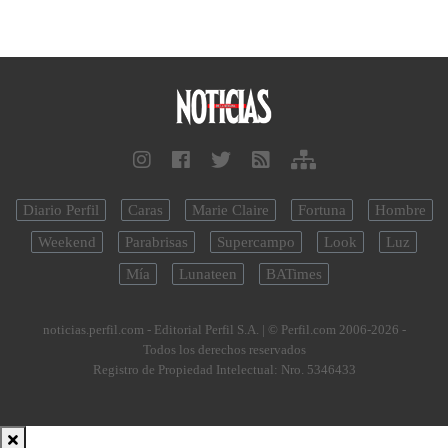
Diario Perfil
Caras
Marie Claire
Fortuna
Hombre
Weekend
Parabrisas
Supercampo
Look
Luz
Mía
Lunateen
BATimes
noticias.perfil.com - Editorial Perfil S.A.
| © Perfil.com 2006-2026 -
Todos los derechos reservados
Registro de Propiedad Intelectual: Nro. 5346433