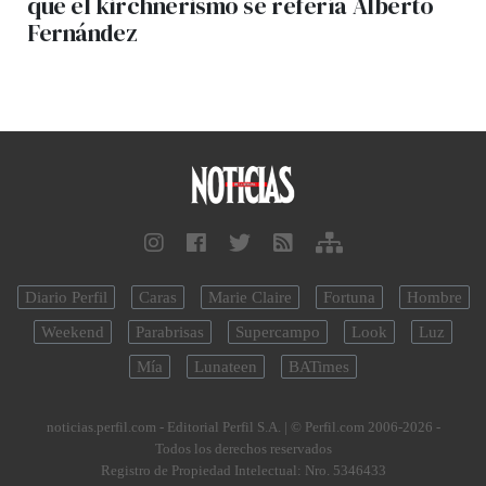
que el kirchnerismo se refería Alberto
Fernández
Diario Perfil
Caras
Marie Claire
Fortuna
Hombre
Weekend
Parabrisas
Supercampo
Look
Luz
Mía
Lunateen
BATimes
noticias.perfil.com - Editorial Perfil S.A.
| © Perfil.com 2006-2026 -
Todos los derechos reservados
Registro de Propiedad Intelectual: Nro. 5346433