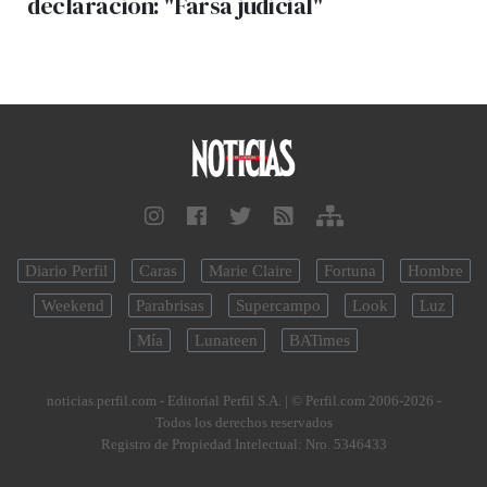
declaración: "Farsa judicial"
Diario Perfil
Caras
Marie Claire
Fortuna
Hombre
Weekend
Parabrisas
Supercampo
Look
Luz
Mía
Lunateen
BATimes
noticias.perfil.com - Editorial Perfil S.A.
| © Perfil.com 2006-2026 -
Todos los derechos reservados
Registro de Propiedad Intelectual: Nro. 5346433