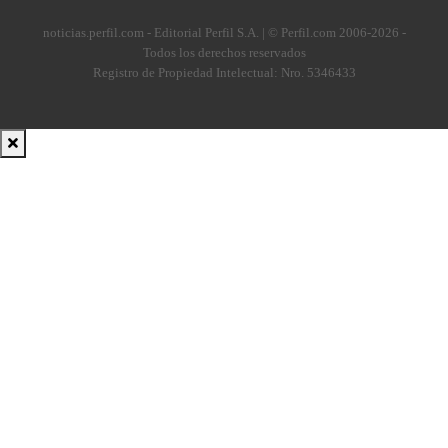
noticias.perfil.com - Editorial Perfil S.A.
| © Perfil.com 2006-2026 -
Todos los derechos reservados
Registro de Propiedad Intelectual: Nro. 5346433