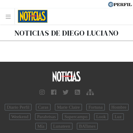
NOTICIAS DE DIEGO LUCIANO
Diario Perfil
Caras
Marie Claire
Fortuna
Hombre
Weekend
Parabrisas
Supercampo
Look
Luz
Mía
Lunateen
BATimes