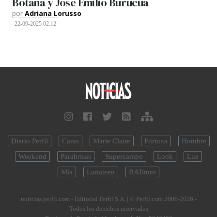
Botana y José Emilio Burucúa
por
Adriana Lorusso
22-09-2025 02:12
Diario Perfil
Caras
Marie Claire
Fortuna
Hombre
Weekend
Parabrisas
Supercampo
Look
Luz
Mía
Lunateen
BATimes
noticias.perfil.com - Editorial Perfil S.A.
| © Perfil.com 2006-2026 -
Todos los derechos reservados