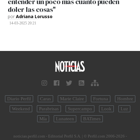
entender un poco más cuanto pueden
doler las cosas"
por
Adriana Lorusso
14-03-2025 20:21
Diario Perfil
Caras
Marie Claire
Fortuna
Hombre
Weekend
Parabrisas
Supercampo
Look
Luz
Mía
Lunateen
BATimes
noticias.perfil.com - Editorial Perfil S.A.
| © Perfil.com 2006-2026 -