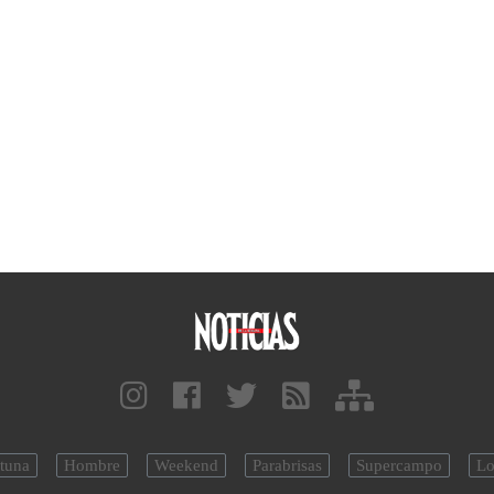
tuna
Hombre
Weekend
Parabrisas
Supercampo
Lo