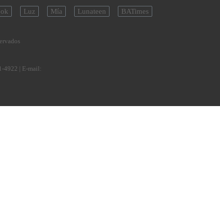
ok
Luz
Mía
Lunateen
BATimes
servados
1-4922
| E-mail: