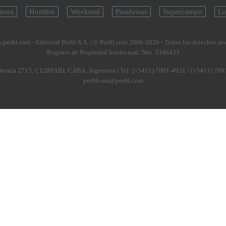
tuna
Hombre
Weekend
Parabrisas
Supercampo
Lo
.perfil.com - Editorial Perfil S.A.
| © Perfil.com 2006-2026 - Todos los derechos re
Registro de Propiedad Intelectual: Nro. 5346433
fornia 2715
,
C1289ABI
,
CABA, Argentina
| Tel:
(+5411) 7091-4921
/
(+5411) 709
perfilcom@perfil.com