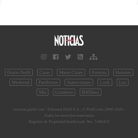
Diario Perfil
Caras
Marie Claire
Fortuna
Hombre
Weekend
Parabrisas
Supercampo
Look
Luz
Mía
Lunateen
BATimes
noticias.perfil.com - Editorial Perfil S.A.
| © Perfil.com 2006-2026 -
Todos los derechos reservados
Registro de Propiedad Intelectual: Nro. 5346433