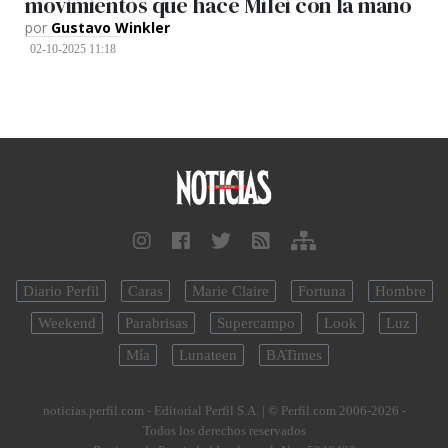
movimientos que hace Milei con la mano
por
Gustavo Winkler
02-10-2025 11:18
Diario Perfil
Caras
Marie Claire
Fortuna
Hombre
Weekend
Parabrisas
Supercampo
Look
Luz
Mía
Lunateen
BATimes
noticias.perfil.com - Editorial Perfil S.A.
| © Perfil.com 2006-2026 -
Todos los derechos reservados