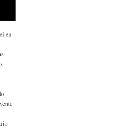
ei en
as
as
do
uyente
ario