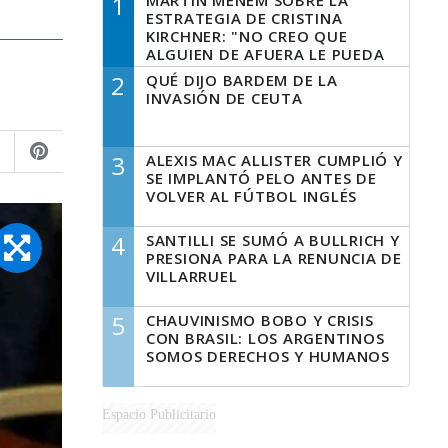
1
MARTÍN MENEM SOBRE LA
ESTRATEGIA DE CRISTINA
KIRCHNER: "NO CREO QUE
ALGUIEN DE AFUERA LE PUEDA
DECIR A LA JUSTICIA LO QUE
2
QUÉ DIJO BARDEM DE LA
TIENE QUE HACER"
INVASIÓN DE CEUTA
3
ALEXIS MAC ALLISTER CUMPLIÓ Y
SE IMPLANTÓ PELO ANTES DE
VOLVER AL FÚTBOL INGLÉS
4
SANTILLI SE SUMÓ A BULLRICH Y
PRESIONA PARA LA RENUNCIA DE
VILLARRUEL
5
CHAUVINISMO BOBO Y CRISIS
CON BRASIL: LOS ARGENTINOS
SOMOS DERECHOS Y HUMANOS
Espacio Publicitario