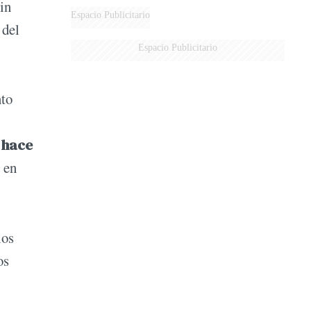
in
Espacio Publicitario
 del
Espacio Publicitario
nto
 hace
 en
los
os