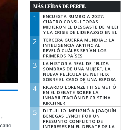
MÁS LEÍDAS DE PERFIL
1
ENCUESTA RUMBO A 2027:
CUATRO CONSULTORAS
MIDIERON EL DESGASTE DE MILEI
Y LA CRISIS DE LIDERAZGO EN EL
PERONISMO
2
TERCERA GUERRA MUNDIAL: LA
INTELIGENCIA ARTIFICIAL
REVELÓ CUÁLES SERÍAN LOS
PRIMEROS PAÍSES
LATINOAMERICANOS EN SER
3
LA HISTORIA REAL DE "ELIZE:
DERROTADOS
SOMBRAS DE UNA MUJER", LA
NUEVA PELÍCULA DE NETFLIX
SOBRE EL CASO DE UNA ESPOSA
QUE DESCUARTIZÓ A SU
4
RICARDO LORENZETTI SE METIÓ
MARIDO
EN EL DEBATE SOBRE LA
INHABILITACIÓN DE CRISTINA
KIRCHNER
5
DI TULLIO IMPUGNÓ A JOAQUÍN
o
,
BENEGAS LYNCH POR UN
PRESUNTO CONFLICTO DE
rcano
INTERESES EN EL DEBATE DE LA
LEY DE TIERRAS