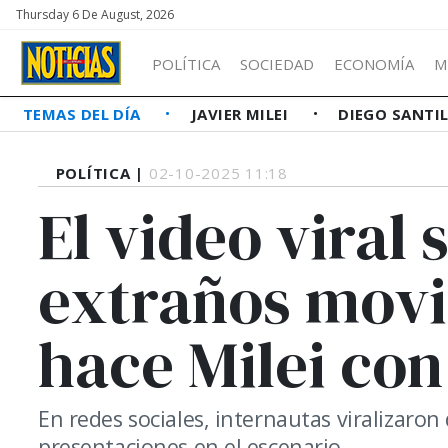
Thursday 6 De August, 2026
POLÍTICA
SOCIEDAD
ECONOMÍA
M
TEMAS DEL DÍA
JAVIER MILEI
DIEGO SANTI
POLÍTICA |
02-10-2025 11:18
El video viral 
extraños mov
hace Milei con
En redes sociales, internautas viralizaro
presentaciones en el escenario.