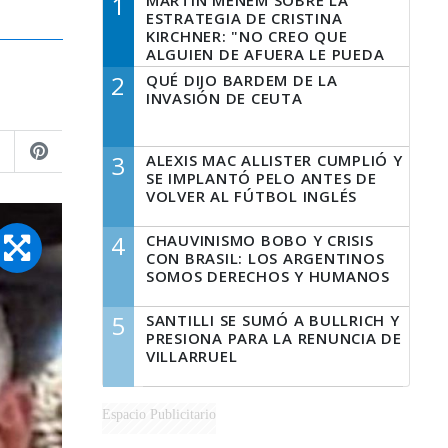
1
MARTÍN MENEM SOBRE LA
ESTRATEGIA DE CRISTINA
KIRCHNER: "NO CREO QUE
ALGUIEN DE AFUERA LE PUEDA
DECIR A LA JUSTICIA LO QUE
2
QUÉ DIJO BARDEM DE LA
TIENE QUE HACER"
INVASIÓN DE CEUTA
3
ALEXIS MAC ALLISTER CUMPLIÓ Y
SE IMPLANTÓ PELO ANTES DE
VOLVER AL FÚTBOL INGLÉS
4
CHAUVINISMO BOBO Y CRISIS
CON BRASIL: LOS ARGENTINOS
SOMOS DERECHOS Y HUMANOS
5
SANTILLI SE SUMÓ A BULLRICH Y
PRESIONA PARA LA RENUNCIA DE
VILLARRUEL
Espacio Publicitario