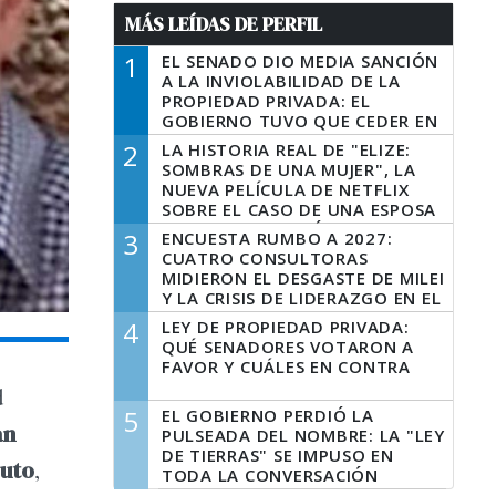
MÁS LEÍDAS DE PERFIL
1
EL SENADO DIO MEDIA SANCIÓN
A LA INVIOLABILIDAD DE LA
PROPIEDAD PRIVADA: EL
GOBIERNO TUVO QUE CEDER EN
LA LEY DEL MANEJO DEL FUEGO
2
LA HISTORIA REAL DE "ELIZE:
SOMBRAS DE UNA MUJER", LA
NUEVA PELÍCULA DE NETFLIX
SOBRE EL CASO DE UNA ESPOSA
QUE DESCUARTIZÓ A SU
3
ENCUESTA RUMBO A 2027:
MARIDO
CUATRO CONSULTORAS
MIDIERON EL DESGASTE DE MILEI
Y LA CRISIS DE LIDERAZGO EN EL
PERONISMO
4
LEY DE PROPIEDAD PRIVADA:
QUÉ SENADORES VOTARON A
FAVOR Y CUÁLES EN CONTRA
d
5
EL GOBIERNO PERDIÓ LA
an
PULSEADA DEL NOMBRE: LA "LEY
DE TIERRAS" SE IMPUSO EN
uto
,
TODA LA CONVERSACIÓN
DIGITAL