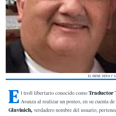
EL NENE VERA Y 
E
l troll libertario conocido como
Traductor
Avanza al realizar un posteo, en su cuenta de
Glavinich,
verdadero nombre del usuario, pertenec