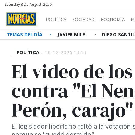
Saturday 8 De August, 2026
POLÍTICA
SOCIEDAD
ECONOMÍA
M
TEMAS DEL DÍA
JAVIER MILEI
DIEGO SANTI
POLÍTICA |
10-12-2025 13:13
El video de los
contra "El Nen
Perón, carajo"
El legislador libertario faltó a la votació
porque se "quedó dormido".