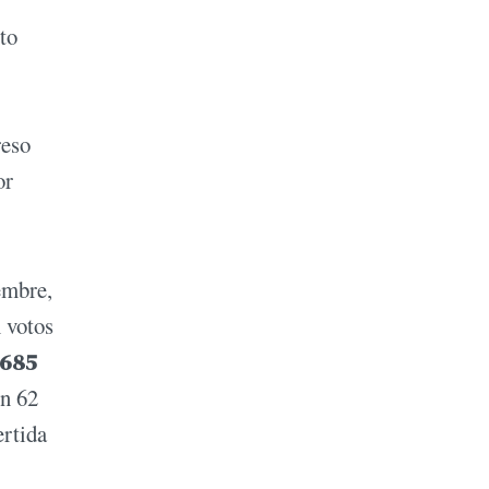
ito
reso
or
embre,
 votos
.685
on 62
ertida