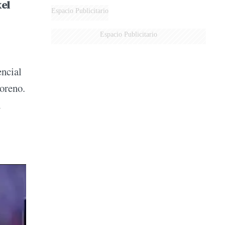
el
Espacio Publicitario
Espacio Publicitario
encial
Moreno.
l