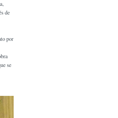
a,
és de
to por
obra
que se