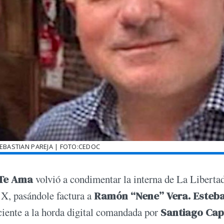
SEBASTIAN PAREJA | FOTO:CEDOC
 Te Ama
volvió a condimentar la interna de La Liberta
 X, pasándole factura a
Ramón “Nene” Vera.
Esteb
iente a la horda digital comandada por
Santiago Cap