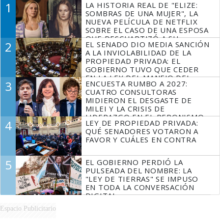
1
LA HISTORIA REAL DE "ELIZE:
SOMBRAS DE UNA MUJER", LA
NUEVA PELÍCULA DE NETFLIX
SOBRE EL CASO DE UNA ESPOSA
QUE DESCUARTIZÓ A SU
2
EL SENADO DIO MEDIA SANCIÓN
MARIDO
A LA INVIOLABILIDAD DE LA
PROPIEDAD PRIVADA: EL
GOBIERNO TUVO QUE CEDER
EN LA LEY DEL MANEJO DEL
3
ENCUESTA RUMBO A 2027:
FUEGO
CUATRO CONSULTORAS
MIDIERON EL DESGASTE DE
MILEI Y LA CRISIS DE
LIDERAZGO EN EL PERONISMO
4
LEY DE PROPIEDAD PRIVADA:
QUÉ SENADORES VOTARON A
FAVOR Y CUÁLES EN CONTRA
5
EL GOBIERNO PERDIÓ LA
PULSEADA DEL NOMBRE: LA
"LEY DE TIERRAS" SE IMPUSO
EN TODA LA CONVERSACIÓN
DIGITAL
Espacio Publicitario