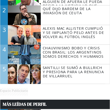
ALGUIEN DE AFUERA LE PUEDA
DECIR A LA JUSTICIA LO QUE
2
QUÉ DIJO BARDEM DE LA
TIENE QUE HACER"
INVASIÓN DE CEUTA
3
ALEXIS MAC ALLISTER CUMPLIÓ
Y SE IMPLANTÓ PELO ANTES DE
VOLVER AL FÚTBOL INGLÉS
4
CHAUVINISMO BOBO Y CRISIS
CON BRASIL: LOS ARGENTINOS
SOMOS DERECHOS Y HUMANOS
5
SANTILLI SE SUMÓ A BULLRICH
Y PRESIONA PARA LA RENUNCIA
DE VILLARRUEL
Espacio Publicitario
MÁS LEÍDAS DE PERFIL