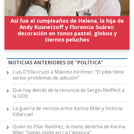
Así fue el cumpleaños de Helena, la hija de
Andy Kusnetzoff y Florencia Suárez:
decoración en tonos pastel, globos y
tiernos peluches
NOTICIAS ANTERIORES DE "POLÍTICA"
Luis D'Elía cruzó a Máximo Kirchner: "El pibe tiene
serios problemas de adicción"
Que hay detrás de la renuncia de Sergio Neiffert a
la SIDE
La guerra de nervios entre Karina Milei y Victoria
Villarruel
Quién es Pilar Ramírez, la mano derecha de Karina
Milei: "Jamás milité en La Cámpora"