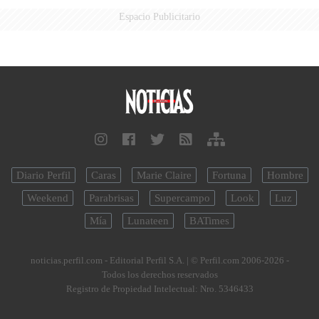
Espacio Publicitario
Diario Perfil
Caras
Marie Claire
Fortuna
Hombre
Weekend
Parabrisas
Supercampo
Look
Luz
Mía
Lunateen
BATimes
noticias.perfil.com - Editorial Perfil S.A.
| © Perfil.com 2006-2026 -
Todos los derechos reservados
Registro de Propiedad Intelectual: Nro. 5346433