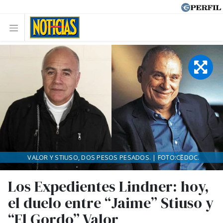
VALOR Y STIUSO, DOS PESOS PESADOS. | FOTO:CEDOC.
Los Expedientes Lindner: hoy,
el duelo entre “Jaime” Stiuso y
“El Gordo” Valor