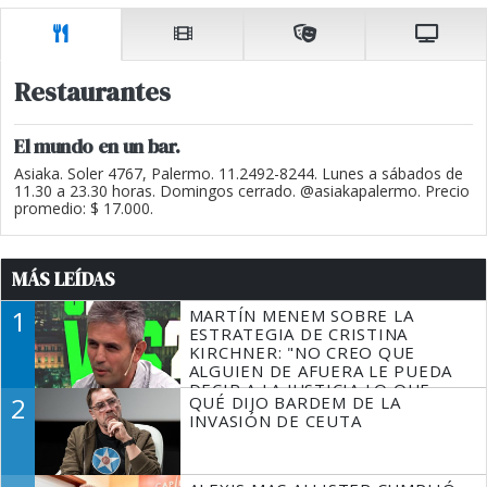
Restaurantes
El mundo en un bar.
Asiaka. Soler 4767, Palermo. 11.2492-8244. Lunes a sábados de
11.30 a 23.30 horas. Domingos cerrado. @asiakapalermo. Precio
promedio: $ 17.000.
MÁS LEÍDAS
1
MARTÍN MENEM SOBRE LA
ESTRATEGIA DE CRISTINA
KIRCHNER: "NO CREO QUE
ALGUIEN DE AFUERA LE PUEDA
DECIR A LA JUSTICIA LO QUE
2
QUÉ DIJO BARDEM DE LA
TIENE QUE HACER"
INVASIÓN DE CEUTA