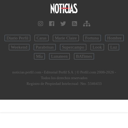
Diario Perfil
Caras
Marie Claire
Fortuna
Hombre
Weekend
Parabrisas
Supercampo
Look
Luz
Mía
Lunateen
BATimes
noticias.perfil.com - Editorial Perfil S.A.
| © Perfil.com 2006-2026 -
Todos los derechos reservados
Registro de Propiedad Intelectual: Nro. 5346433