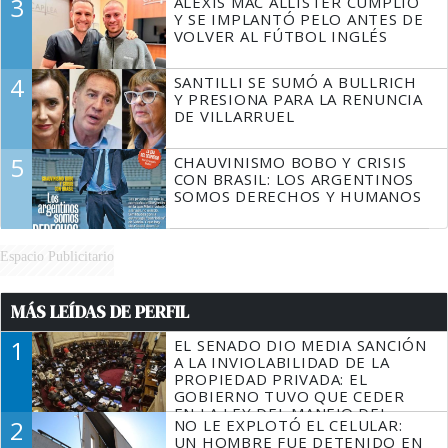
3
ALEXIS MAC ALLISTER CUMPLIÓ
Y SE IMPLANTÓ PELO ANTES DE
VOLVER AL FÚTBOL INGLÉS
4
SANTILLI SE SUMÓ A BULLRICH
Y PRESIONA PARA LA RENUNCIA
DE VILLARRUEL
5
CHAUVINISMO BOBO Y CRISIS
CON BRASIL: LOS ARGENTINOS
SOMOS DERECHOS Y HUMANOS
Espacio Publicitario
MÁS LEÍDAS DE PERFIL
1
EL SENADO DIO MEDIA SANCIÓN
A LA INVIOLABILIDAD DE LA
PROPIEDAD PRIVADA: EL
GOBIERNO TUVO QUE CEDER
EN LA LEY DEL MANEJO DEL
2
NO LE EXPLOTÓ EL CELULAR:
FUEGO
UN HOMBRE FUE DETENIDO EN