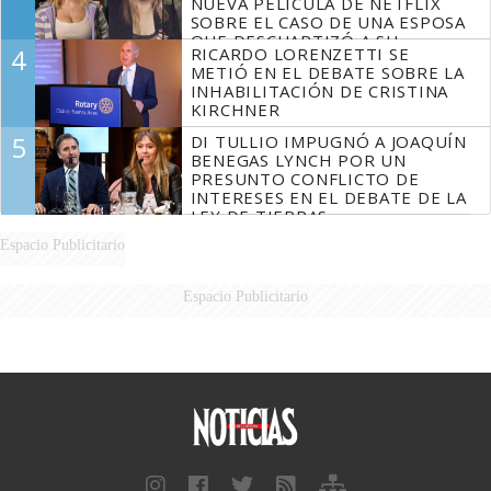
NUEVA PELÍCULA DE NETFLIX
SOBRE EL CASO DE UNA ESPOSA
QUE DESCUARTIZÓ A SU
4
RICARDO LORENZETTI SE
MARIDO
METIÓ EN EL DEBATE SOBRE LA
INHABILITACIÓN DE CRISTINA
KIRCHNER
5
DI TULLIO IMPUGNÓ A JOAQUÍN
BENEGAS LYNCH POR UN
PRESUNTO CONFLICTO DE
INTERESES EN EL DEBATE DE LA
LEY DE TIERRAS
Espacio Publicitario
Espacio Publicitario