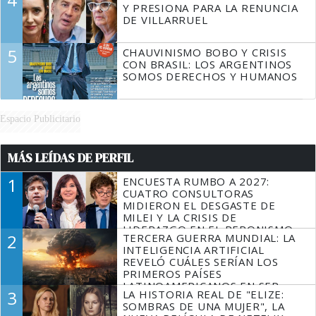
Y PRESIONA PARA LA RENUNCIA
DE VILLARRUEL
5
CHAUVINISMO BOBO Y CRISIS
CON BRASIL: LOS ARGENTINOS
SOMOS DERECHOS Y HUMANOS
Espacio Publicitario
MÁS LEÍDAS DE PERFIL
1
ENCUESTA RUMBO A 2027:
CUATRO CONSULTORAS
MIDIERON EL DESGASTE DE
MILEI Y LA CRISIS DE
LIDERAZGO EN EL PERONISMO
2
TERCERA GUERRA MUNDIAL: LA
INTELIGENCIA ARTIFICIAL
REVELÓ CUÁLES SERÍAN LOS
PRIMEROS PAÍSES
LATINOAMERICANOS EN SER
3
LA HISTORIA REAL DE "ELIZE:
DERROTADOS
SOMBRAS DE UNA MUJER", LA