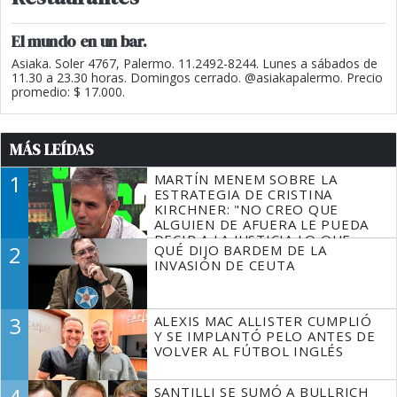
El mundo en un bar.
Asiaka. Soler 4767, Palermo. 11.2492-8244. Lunes a sábados de
11.30 a 23.30 horas. Domingos cerrado. @asiakapalermo. Precio
promedio: $ 17.000.
MÁS LEÍDAS
1
MARTÍN MENEM SOBRE LA
ESTRATEGIA DE CRISTINA
KIRCHNER: "NO CREO QUE
ALGUIEN DE AFUERA LE PUEDA
DECIR A LA JUSTICIA LO QUE
2
QUÉ DIJO BARDEM DE LA
TIENE QUE HACER"
INVASIÓN DE CEUTA
3
ALEXIS MAC ALLISTER CUMPLIÓ
Y SE IMPLANTÓ PELO ANTES DE
VOLVER AL FÚTBOL INGLÉS
4
SANTILLI SE SUMÓ A BULLRICH