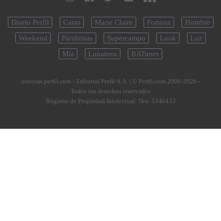
Diario Perfil
Caras
Marie Claire
Fortuna
Hombre
Weekend
Parabrisas
Supercampo
Look
Luz
Mía
Lunateen
BATimes
noticias.perfil.com - Editorial Perfil S.A.
| © Perfil.com 2006-2026 -
Todos los derechos reservados
Registro de Propiedad Intelectual: Nro. 5346433