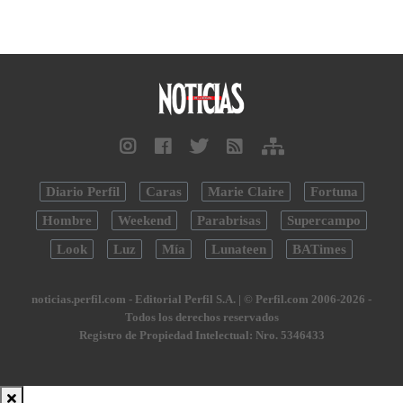
Diario Perfil
Caras
Marie Claire
Fortuna
Hombre
Weekend
Parabrisas
Supercampo
Look
Luz
Mía
Lunateen
BATimes
noticias.perfil.com - Editorial Perfil S.A.
| © Perfil.com 2006-2026 -
Todos los derechos reservados
Registro de Propiedad Intelectual: Nro. 5346433