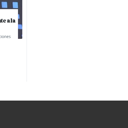
te a la
aciones