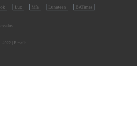
ok
Luz
Mía
Lunateen
BATimes
servados
1-4922
| E-mail: