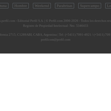
tuna
Hombre
Weekend
Parabrisas
Supercampo
Lo
.perfil.com - Editorial Perfil S.A.
| © Perfil.com 2006-2026 - Todos los derechos re
Registro de Propiedad Intelectual: Nro. 5346433
fornia 2715
,
C1289ABI
,
CABA, Argentina
| Tel:
(+5411) 7091-4921
/
(+5411) 709
perfilcom@perfil.com