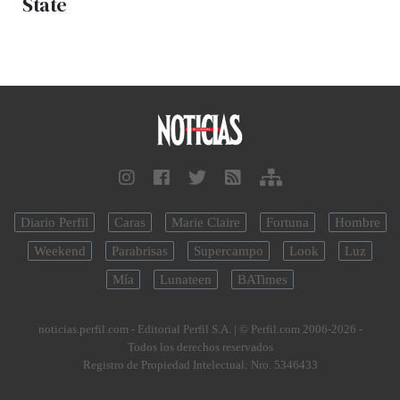
State
Diario Perfil
Caras
Marie Claire
Fortuna
Hombre
Weekend
Parabrisas
Supercampo
Look
Luz
Mía
Lunateen
BATimes
noticias.perfil.com - Editorial Perfil S.A.
| © Perfil.com 2006-2026 -
Todos los derechos reservados
Registro de Propiedad Intelectual: Nro. 5346433