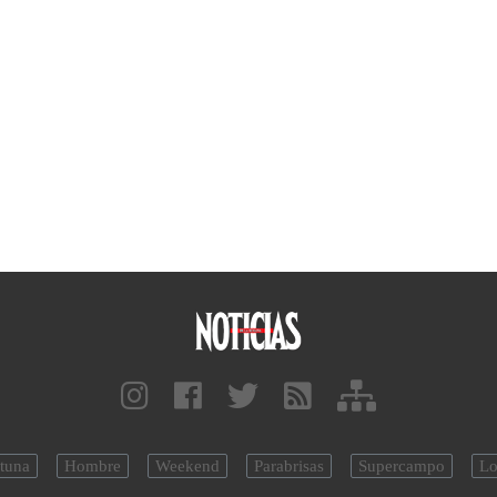
tuna
Hombre
Weekend
Parabrisas
Supercampo
Lo