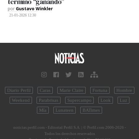
terminó “ganando”
por
Gustavo Winkler
21-01-2026 12:30
Diario Perfil
Caras
Marie Claire
Fortuna
Hombre
Weekend
Parabrisas
Supercampo
Look
Luz
Mía
Lunateen
BATimes
noticias.perfil.com - Editorial Perfil S.A.
| © Perfil.com 2006-2026 -
Todos los derechos reservados