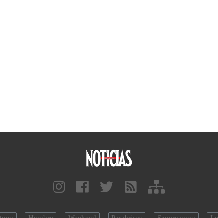
tuna
Hombre
Weekend
Parabrisas
Supercampo
Lo