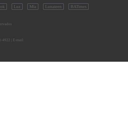
ok
Luz
Mía
Lunateen
BATimes
servados
1-4922
| E-mail: