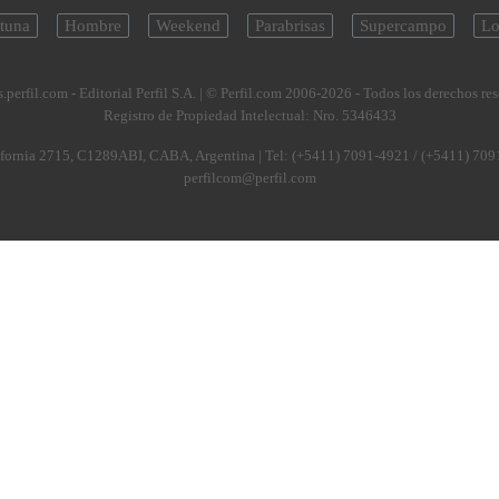
tuna
Hombre
Weekend
Parabrisas
Supercampo
Lo
.perfil.com - Editorial Perfil S.A.
| © Perfil.com 2006-2026 - Todos los derechos re
Registro de Propiedad Intelectual: Nro. 5346433
fornia 2715
,
C1289ABI
,
CABA, Argentina
| Tel:
(+5411) 7091-4921
/
(+5411) 709
perfilcom@perfil.com