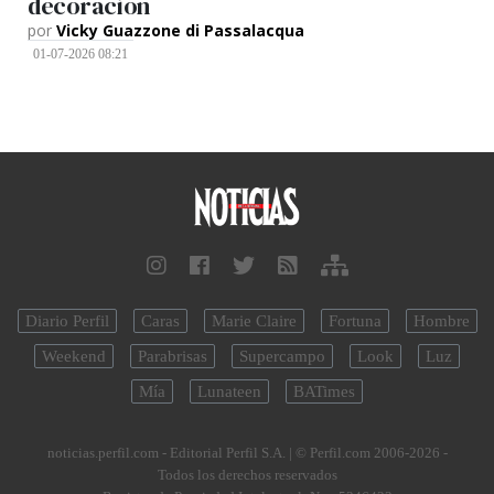
decoración
por
Vicky Guazzone di Passalacqua
01-07-2026 08:21
Diario Perfil
Caras
Marie Claire
Fortuna
Hombre
Weekend
Parabrisas
Supercampo
Look
Luz
Mía
Lunateen
BATimes
noticias.perfil.com - Editorial Perfil S.A.
| © Perfil.com 2006-2026 -
Todos los derechos reservados