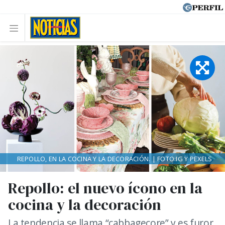
REPOLLO, EN LA COCINA Y LA DECORACIÓN. | FOTO:IG Y PEXELS
Repollo: el nuevo ícono en la
cocina y la decoración
La tendencia se llama “cabbagecore” y es furor