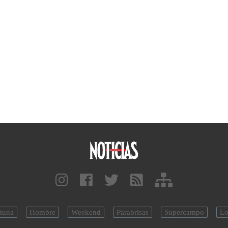
tuna
Hombre
Weekend
Parabrisas
Supercampo
Lo