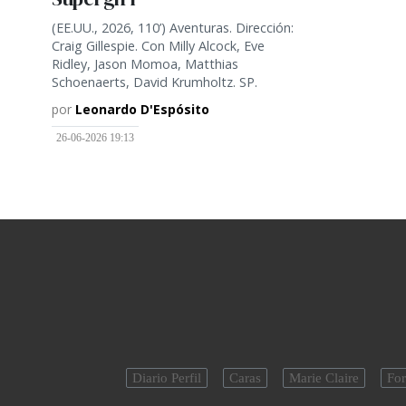
(EE.UU., 2026, 110’) Aventuras. Dirección:
Craig Gillespie. Con Milly Alcock, Eve
Ridley, Jason Momoa, Matthias
Schoenaerts, David Krumholtz. SP.
por
Leonardo D'Espósito
26-06-2026 19:13
Diario Perfil
Caras
Marie Claire
For