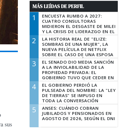
MÁS LEÍDAS DE PERFIL
1
ENCUESTA RUMBO A 2027:
CUATRO CONSULTORAS
MIDIERON EL DESGASTE DE MILEI
Y LA CRISIS DE LIDERAZGO EN EL
PERONISMO
2
LA HISTORIA REAL DE "ELIZE:
SOMBRAS DE UNA MUJER", LA
NUEVA PELÍCULA DE NETFLIX
SOBRE EL CASO DE UNA ESPOSA
QUE DESCUARTIZÓ A SU
3
EL SENADO DIO MEDIA SANCIÓN
MARIDO
A LA INVIOLABILIDAD DE LA
PROPIEDAD PRIVADA: EL
GOBIERNO TUVO QUE CEDER EN
LA LEY DEL MANEJO DEL FUEGO
4
EL GOBIERNO PERDIÓ LA
PULSEADA DEL NOMBRE: LA "LEY
DE TIERRAS" SE IMPUSO EN
TODA LA CONVERSACIÓN
DIGITAL
5
ANSES: CUÁNDO COBRAN
JUBILADOS Y PENSIONADOS EN
o
AGOSTO DE 2026, SEGÚN EL DNI
ra sus