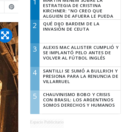
1
MARTÍN MENEM SOBRE LA
ESTRATEGIA DE CRISTINA
KIRCHNER: "NO CREO QUE
ALGUIEN DE AFUERA LE PUEDA
DECIR A LA JUSTICIA LO QUE
2
QUÉ DIJO BARDEM DE LA
TIENE QUE HACER"
INVASIÓN DE CEUTA
3
ALEXIS MAC ALLISTER CUMPLIÓ Y
SE IMPLANTÓ PELO ANTES DE
VOLVER AL FÚTBOL INGLÉS
4
SANTILLI SE SUMÓ A BULLRICH Y
PRESIONA PARA LA RENUNCIA DE
VILLARRUEL
5
CHAUVINISMO BOBO Y CRISIS
CON BRASIL: LOS ARGENTINOS
SOMOS DERECHOS Y HUMANOS
Espacio Publicitario