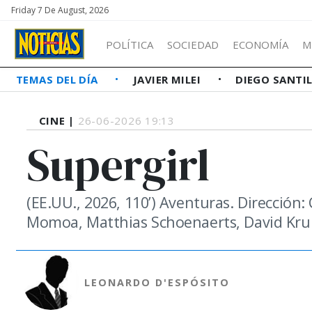
Friday 7 De August, 2026
POLÍTICA
SOCIEDAD
ECONOMÍA
M
TEMAS DEL DÍA
JAVIER MILEI
DIEGO SANTI
CINE |
26-06-2026 19:13
Supergirl
(EE.UU., 2026, 110’) Aventuras. Dirección: 
Momoa, Matthias Schoenaerts, David Kru
LEONARDO D'ESPÓSITO