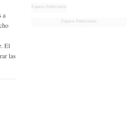
Espacio Publicitario
s a
Espacio Publicitario
ucho
. El
rar las