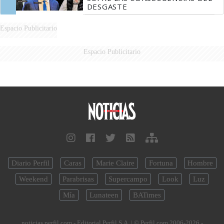
DESGASTE
Espacio Publicitario
Espacio Publicitario
Diario Perfil
Caras
Marie Claire
Fortuna
Hombre
Weekend
Parabrisas
Supercampo
Look
Luz
Mía
Lunateen
BATimes
noticias.perfil.com - Editorial Perfil S.A.
| © Perfil.com 2006-2026 -