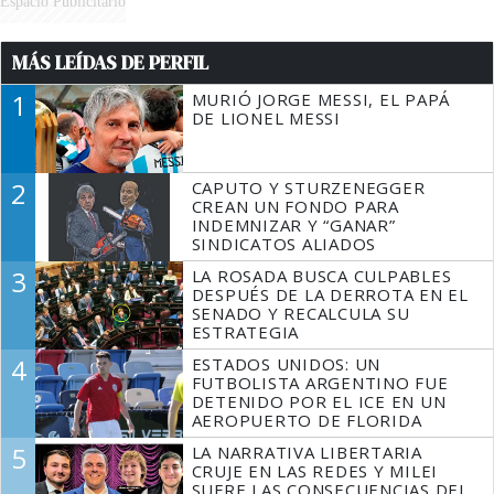
Espacio Publicitario
MÁS LEÍDAS DE PERFIL
1
MURIÓ JORGE MESSI, EL PAPÁ
DE LIONEL MESSI
2
CAPUTO Y STURZENEGGER
CREAN UN FONDO PARA
INDEMNIZAR Y “GANAR”
SINDICATOS ALIADOS
3
LA ROSADA BUSCA CULPABLES
DESPUÉS DE LA DERROTA EN EL
SENADO Y RECALCULA SU
ESTRATEGIA
4
ESTADOS UNIDOS: UN
FUTBOLISTA ARGENTINO FUE
DETENIDO POR EL ICE EN UN
AEROPUERTO DE FLORIDA
5
LA NARRATIVA LIBERTARIA
CRUJE EN LAS REDES Y MILEI
SUFRE LAS CONSECUENCIAS DEL