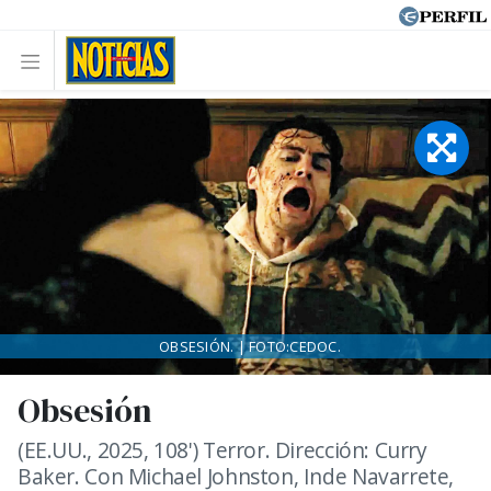
OBSESIÓN. | FOTO:CEDOC.
Obsesión
(EE.UU., 2025, 108') Terror. Dirección: Curry
Baker. Con Michael Johnston, Inde Navarrete,