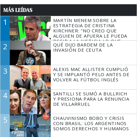
MÁS LEÍDAS
1
MARTÍN MENEM SOBRE LA
ESTRATEGIA DE CRISTINA
KIRCHNER: "NO CREO QUE
ALGUIEN DE AFUERA LE PUEDA
DECIR A LA JUSTICIA LO QUE
2
QUÉ DIJO BARDEM DE LA
TIENE QUE HACER"
INVASIÓN DE CEUTA
3
ALEXIS MAC ALLISTER CUMPLIÓ
Y SE IMPLANTÓ PELO ANTES DE
VOLVER AL FÚTBOL INGLÉS
4
SANTILLI SE SUMÓ A BULLRICH
Y PRESIONA PARA LA RENUNCIA
DE VILLARRUEL
5
CHAUVINISMO BOBO Y CRISIS
CON BRASIL: LOS ARGENTINOS
SOMOS DERECHOS Y HUMANOS