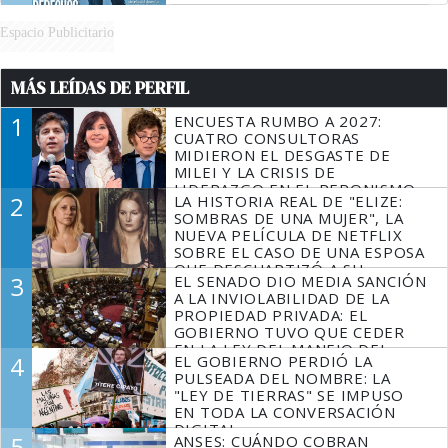
Espacio Publicitario
MÁS LEÍDAS DE PERFIL
1
ENCUESTA RUMBO A 2027:
CUATRO CONSULTORAS
MIDIERON EL DESGASTE DE
MILEI Y LA CRISIS DE
LIDERAZGO EN EL PERONISMO
2
LA HISTORIA REAL DE "ELIZE:
SOMBRAS DE UNA MUJER", LA
NUEVA PELÍCULA DE NETFLIX
SOBRE EL CASO DE UNA ESPOSA
QUE DESCUARTIZÓ A SU
3
EL SENADO DIO MEDIA SANCIÓN
MARIDO
A LA INVIOLABILIDAD DE LA
PROPIEDAD PRIVADA: EL
GOBIERNO TUVO QUE CEDER
EN LA LEY DEL MANEJO DEL
4
EL GOBIERNO PERDIÓ LA
FUEGO
PULSEADA DEL NOMBRE: LA
"LEY DE TIERRAS" SE IMPUSO
EN TODA LA CONVERSACIÓN
DIGITAL
5
ANSES: CUÁNDO COBRAN