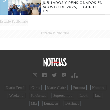
JUBILADOS Y PENSIONADOS EN
AGOSTO DE 2026, SEGÚN EL
DNI
Espacio Publicitario
Espacio Publicitario
Diario Perfil
Caras
Marie Claire
Fortuna
Hombre
Weekend
Parabrisas
Supercampo
Look
Luz
Mía
Lunateen
BATimes