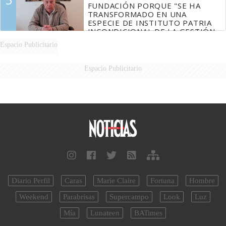
FUNDACIÓN PORQUE "SE HA
TRANSFORMADO EN UNA
ESPECIE DE INSTITUTO PATRIA
INCONDICIONAL DE LA GESTIÓN
DE MILEI"
Espacio Publicitario
Espacio Publicitario
Diario Perfil
Caras
Marie Claire
Fortuna
Hombre
Weekend
Parabrisas
Supercampo
Look
Luz
Mía
Lunateen
BATimes