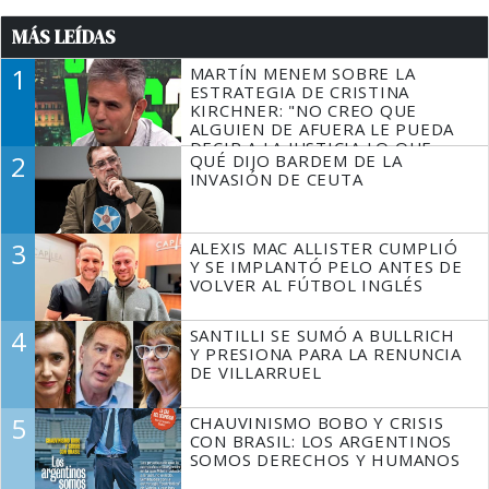
MÁS LEÍDAS
1
MARTÍN MENEM SOBRE LA
ESTRATEGIA DE CRISTINA
KIRCHNER: "NO CREO QUE
ALGUIEN DE AFUERA LE PUEDA
DECIR A LA JUSTICIA LO QUE
2
QUÉ DIJO BARDEM DE LA
TIENE QUE HACER"
INVASIÓN DE CEUTA
3
ALEXIS MAC ALLISTER CUMPLIÓ
Y SE IMPLANTÓ PELO ANTES DE
VOLVER AL FÚTBOL INGLÉS
4
SANTILLI SE SUMÓ A BULLRICH
Y PRESIONA PARA LA RENUNCIA
DE VILLARRUEL
5
CHAUVINISMO BOBO Y CRISIS
CON BRASIL: LOS ARGENTINOS
SOMOS DERECHOS Y HUMANOS