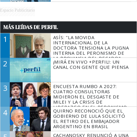
Espacio Publicitario
MÁS LEÍDAS DE PERFIL
1
ASÍS: "LA MOVIDA
INTERNACIONAL DE LA
DOCTORA TENSIONA LA PUGNA
INTERNA DEL PERONISMO DE
LA PROVINCIA DEL PECADO"
2
¡MIRÁ EN VIVO +PERFIL!: UN
CANAL CON GENTE QUE PIENSA
3
ENCUESTA RUMBO A 2027:
CUATRO CONSULTORAS
MIDIERON EL DESGASTE DE
MILEI Y LA CRISIS DE
LIDERAZGO EN EL PERONISMO
4
QUIRNO RECONOCIÓ QUE EL
GOBIERNO DE LULA SOLICITÓ
EL RETIRO DEL EMBAJADOR
ARGENTINO EN BRASIL
5
CACHANOSKY RENUNCIÓ A UNA