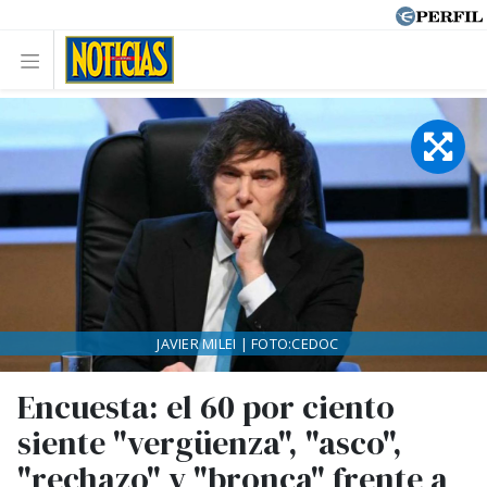
JAVIER MILEI | FOTO:CEDOC
Encuesta: el 60 por ciento
siente "vergüenza", "asco",
"rechazo" y "bronca" frente a